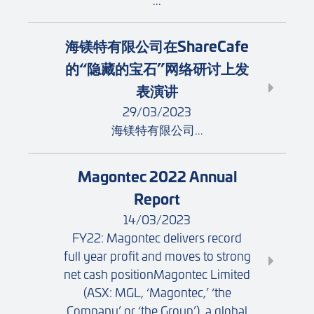
海镁特有限公司在ShareCafe
的“隐藏的宝石”网络研讨上发
表演讲
29/03/2023
海镁特有限公司...
Magontec 2022 Annual
Report
14/03/2023
FY22: Magontec delivers record
full year profit and moves to strong
net cash positionMagontec Limited
(ASX: MGL, ‘Magontec,’ ‘the
Company’ or ‘the Group’), a global