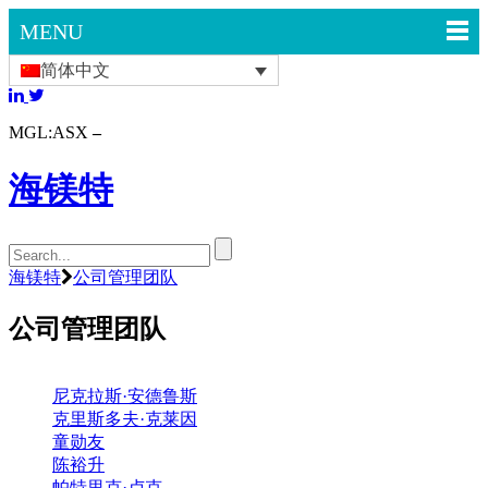
MENU
简体中文
MGL:ASX
海镁特
海镁特
公司管理团队
公司管理团队
尼克拉斯·安德鲁斯
克里斯多夫·克莱因
童勋友
陈裕升
帕特里克·卢克