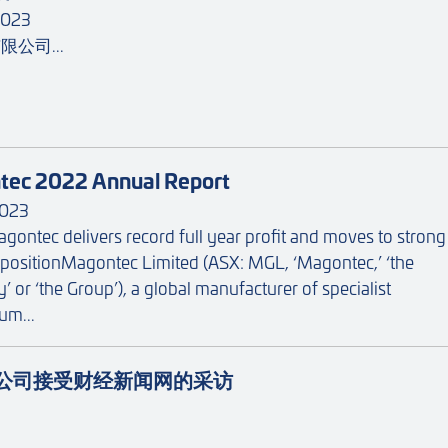
2023
公司...
ec 2022 Annual Report
2023
gontec delivers record full year profit and moves to strong
 positionMagontec Limited (ASX: MGL, ‘Magontec,’ ‘the
 or ‘the Group’), a global manufacturer of specialist
um...
公司接受财经新闻网的采访