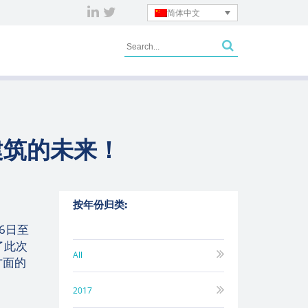
简体中文
建筑的未来！
按年份归类:
6日至
了此次
All
方面的
2017