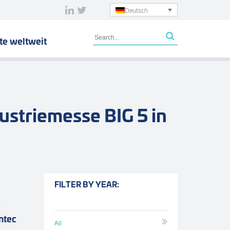
Deutsch
te weltweit
striemesse BIG 5 in
FILTER BY YEAR:
e
ntec
All