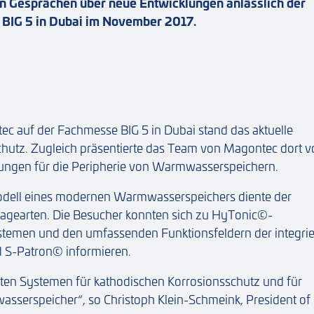
en Gesprächen über neue Entwicklungen anlässlich der
 BIG 5 in Dubai im November 2017.
ec auf der Fachmesse BIG 5 in Dubai stand das aktuelle
hutz. Zugleich präsentierte das Team von Magontec dort 
ungen für die Peripherie von Warmwasserspeichern.
 Modell eines modernen Warmwasserspeichers diente der
tagearten. Die Besucher konnten sich zu HyTonic©-
men und den umfassenden Funktionsfeldern der integrie
 S-Patron© informieren.
erten Systemen für kathodischen Korrosionsschutz und für
sserspeicher“, so Christoph Klein-Schmeink, President of