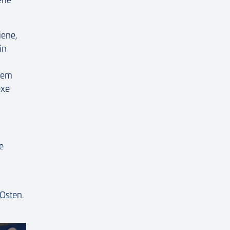
iene,
in
erem
exe
e
 Osten.