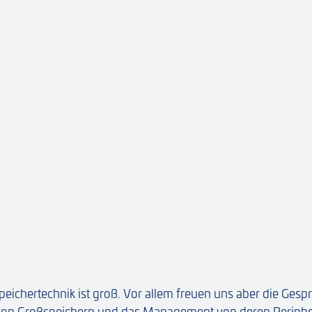
eichertechnik ist groß. Vor allem freuen uns aber die Gesp
z von Großspeichern und das Management von deren Periphe