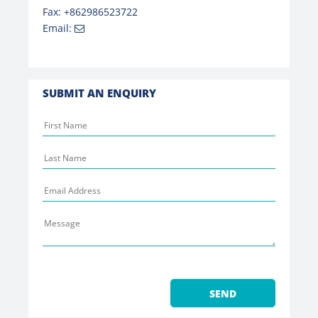
Fax: +862986523722
Email:
SUBMIT AN ENQUIRY
Please
leave
this
field
empty.