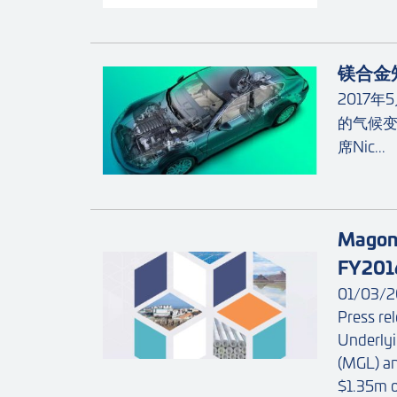
镁合金
2017
的气候变
席Nic...
Magont
FY2016
01/03/2
Press re
Underly
(MGL) an
$1.35m o