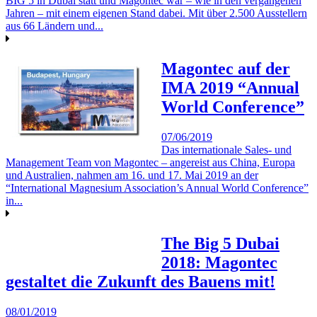
BIG 5 in Dubai statt und Magontec war – wie in den vergangenen
Jahren – mit einem eigenen Stand dabei. Mit über 2.500 Ausstellern
aus 66 Ländern und...
Magontec auf der
IMA 2019 “Annual
World Conference”
07/06/2019
Das internationale Sales- und
Management Team von Magontec – angereist aus China, Europa
und Australien, nahmen am 16. und 17. Mai 2019 an der
“International Magnesium Association’s Annual World Conference”
in...
The Big 5 Dubai
2018: Magontec
gestaltet die Zukunft des Bauens mit!
08/01/2019