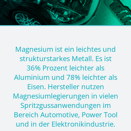
Magnesium ist ein leichtes und
strukturstarkes Metall. Es ist
36% Prozent leichter als
Aluminium und 78% leichter als
Eisen. Hersteller nutzen
Magnesiumlegierungen in vielen
Spritzgussanwendungen im
Bereich Automotive, Power Tool
und in der Elektronikindustrie.