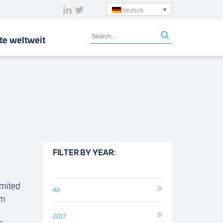
Deutsch
te weltweit
FILTER BY YEAR:
mited
All
um
2017