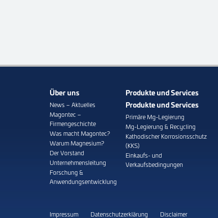
Über uns
Produkte und Services
Produkte und Services
News – Aktuelles
Magontec –
Primäre Mg-Legierung
Firmengeschichte
Mg-Legierung & Recycling
Was macht Magontec?
Kathodischer Korrosionsschutz
Warum Magnesium?
(KKS)
Der Vorstand
Einkaufs- und
Unternehmensleitung
Verkaufsbedingungen
Forschung &
Anwendungsentwicklung
Impressum
Datenschutzerklärung
Disclaimer